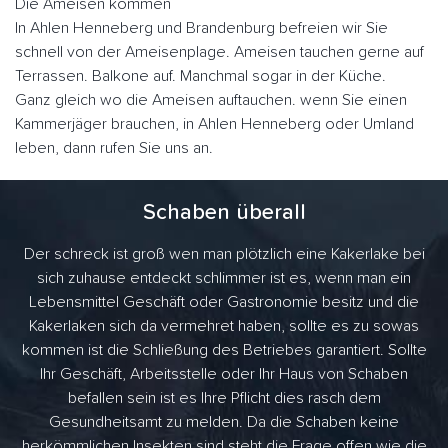
Die Ameisen kommen
In Ahlen Henneberg und Brandenburg befreien wir Sie
schnell von der Ameisenplage. Ameisen tauchen gerne auf
Terrassen. Balkone auf. Manchmal sogar in der Küche.
Ganz gleich wo die Ameisen auftauchen. wenn Sie einen
Kammerjäger brauchen, in Ahlen Henneberg oder Umland
leben, dann rufen Sie uns an.
Schaben überall
Der schreck ist groß wen man plötzlich eine Kakerlake bei
sich zuhause entdeckt schlimmer ist es, wenn man ein
Lebensmittel Geschäft oder Gastronomie besitz und die
Kakerlaken sich da vermehret haben, sollte es zu sowas
kommen ist die Schließung des Betriebes garantiert. Sollte
Ihr Geschäft, Arbeitsstelle oder Ihr Haus von Schaben
befallen sein ist es Ihre Pflicht dies rasch dem
Gesundheitsamt zu melden. Da die Schaben keine
herkömmlichen Insekten sind steht die Frage offen wie die