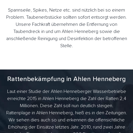
Spannseile, Spikes, Netze etc. sind nützlich bei so einem
Problem. Taubenerbstücke sollten sofort entsorgt werden.
Unsere Fachkraft übernehmen die Entfernung von
Taubendreck in und um Ahlen Henneberg sowie die
anschließende Reinigung und Desinfektion der betroffenen
Stelle.
Rattenbekämpfung in Ahlen Henneberg
Laut einer Studie der Ahlen Henneberger Wasserbetriebe
erreichte 2015 in Ahlen Henneberg die Zahl der Ratten 2,4
Millionen. Diese Zahl soll nun deutlich steigen.
Rattenplage in Ahlen Henneberg, hieß es in den Zeitungen.
Wir sehen dies auch so und erkennen die offensichtliche
Erhöhung der Einsätze letztes Jahr. 2010, rund zwei Jahre