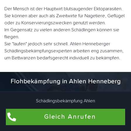
Der Mensch ist der Hauptwirt blutsaugender Ektoparasiten.
Sie können aber auch als Zweitwirte für Nagetiere, Geflügel
oder zu Konservierungszwecken genutzt werden.
Im Gegensatz zu vielen anderen Schädlingen können sie
fliegen.
Sie "laufen" jedoch sehr schnell. Ahlen Henneberger
Schädlingsbekämpfungsexperten arbeiten eng zusammen,
um Bettwanzen bedarfsgerecht individuell zu bekämpfen.
Flohbekämpfung in Ahlen Henneberg
Flöhe kommen am häufigsten in Wohnungen und Häusern
vor, in denen Haustiere wie Hunde und Katzen leben. Auch
Schädlingsbekämpfung Ahlen
in Wohnräumen, die schon lange nicht mehr von Haustieren
bewohnt wurden, können Flöhe brüten. Dafür sind Katze und
Gleich Anrufen
Hund des ehemaligen Mieters verantwortlich. Aber es gibt
noch viel mehr Tiere, die Flöhe ins Haus bringen. Als